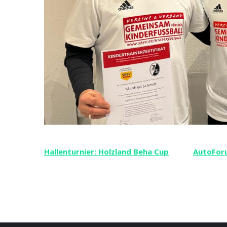
Beitragsnavigation
Hallenturnier: Holzland Beha Cup
AutoFor