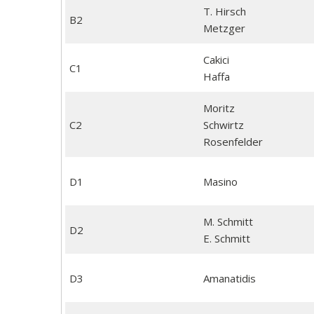
T. Hirsch
B2
Metzger
Cakici
C1
Haf
fa
Moritz
C2
Schwirtz
Rosenfelder
D1
Masino
M. Schmitt
D2
E. Schmitt
D3
Amanatidis