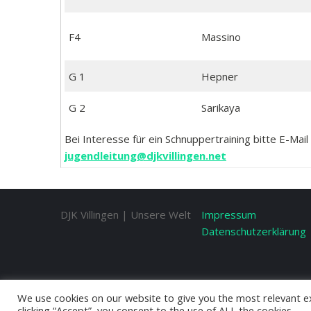
F4
Massino
G 1
Hepner
G 2
Sarikaya
Bei Interesse für ein Schnuppertraining bitte E-Ma
jugendleitung@djkvillingen.net
DJK Villingen | Unsere Welt
Impressum
Datenschutzerklärung
We use cookies on our website to give you the most relevant e
clicking “Accept”, you consent to the use of ALL the cookies.