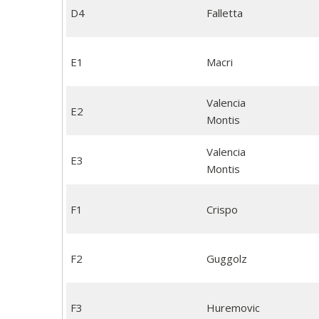
D4
Falletta
E1
Macri
Valencia
E2
Montis
Valencia
E3
Montis
F1
Crispo
F2
Guggolz
F3
Huremovic